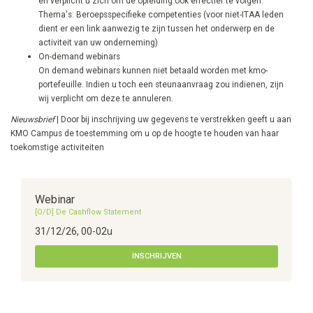
en verplicht u zich om de opleiding ook effectief te volgen.
Thema's: Beroepsspecifieke competenties ​(voor niet-ITAA leden
dient er een link aanwezig te zijn tussen het onderwerp en de
activiteit van uw onderneming)
On-demand webinars
On demand webinars kunnen niet betaald worden met kmo-
portefeuille. Indien u toch een steunaanvraag zou indienen, zijn
wij verplicht om deze te annuleren.
Nieuwsbrief
| Door bij inschrijving uw gegevens te verstrekken geeft u aan
KMO Campus de toestemming om u op de hoogte te houden van haar
toekomstige activiteiten
Webinar
[O/D] De Cashflow Statement
31/12/26, 00-02u
INSCHRIJVEN