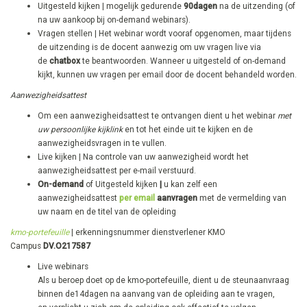
Uitgesteld kijken | mogelijk gedurende
90dagen
na de uitzending (of
na uw aankoop bij on-demand webinars).
​Vragen stellen | Het webinar wordt vooraf opgenomen, maar tijdens
de uitzending is de docent aanwezig om uw vragen live via
de
chatbox
te beantwoorden. Wanneer u uitgesteld of on-demand
kijkt, kunnen uw vragen per email door de docent behandeld worden.
Aanwezigheidsattest
Om een aanwezigheidsattest te ontvangen dient u het webinar
met
uw persoonlijke kijklink
en tot het einde uit te kijken en de
aanwezigheidsvragen in te vullen.
Live kijken | Na controle van uw aanwezigheid wordt het
aanwezigheidsattest per e-mail verstuurd.
On-demand
of Uitgesteld kijken
|
u kan zelf een
aanwezigheidsattest
per email
aanvragen
met de vermelding van
uw naam en de titel van de opleiding
kmo-portefeuille
| erkenningsnummer dienstverlener KMO
Campus
DV.O217587
Live webinars
Als u beroep doet op de kmo-portefeuille, dient u de steunaanvraag
binnen de14dagen na aanvang van de opleiding aan te vragen,