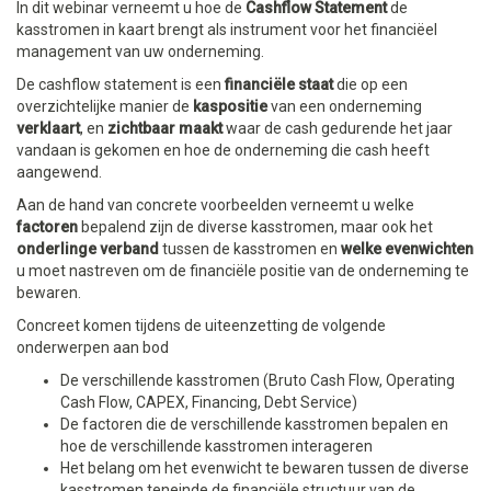
In dit webinar verneemt u hoe de
Cashflow Statement
de
kasstromen in kaart brengt als instrument voor het financiëel
management van uw onderneming.
De cashflow statement is een
financiële staat
die op een
overzichtelijke manier de
kaspositie
van een onderneming
verklaart
, en
zichtbaar maakt
waar de cash gedurende het jaar
vandaan is gekomen en hoe de onderneming die cash heeft
aangewend.
Aan de hand van concrete voorbeelden verneemt u welke
factoren
bepalend zijn de diverse kasstromen, maar ook het
onderlinge verband
tussen de kasstromen en
welke evenwichten
u moet nastreven om de financiële positie van de onderneming te
bewaren.
Concreet komen tijdens de uiteenzetting de volgende
onderwerpen aan bod
De verschillende kasstromen (Bruto Cash Flow, Operating
Cash Flow, CAPEX, Financing, Debt Service)
De factoren die de verschillende kasstromen bepalen en
hoe de verschillende kasstromen interageren
Het belang om het evenwicht te bewaren tussen de diverse
kasstromen teneinde de financiële structuur van de