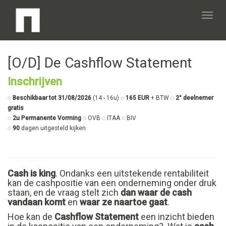
Toggl
[O/D] De Cashflow Statement
navig
Inschrijven
◌
Beschikbaar tot 31/08/2026
(14 - 16u)
◌ 165 EUR
+ BTW ◌
2° deelnemer
gratis
◌
2u Permanente Vorming
◌ OVB ◌ ITAA ◌ BIV
◌
90
dagen uitgesteld kijken
Cash is king
. Ondanks een uitstekende rentabiliteit
kan de cashpositie van een onderneming onder druk
staan, en de vraag stelt zich
dan waar de cash
vandaan komt
en
waar ze naartoe gaat
.
Hoe kan de
Cashflow Statement
een inzicht bieden