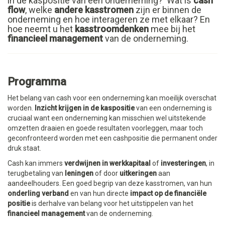
in de kaspositie van een onderneming? Wat is
cash
flow
, welke
andere kasstromen
zijn er binnen de
onderneming en hoe interageren ze met elkaar? En
hoe neemt u het
kasstroomdenken
mee bij het
financieel management
van de onderneming.
Programma
Het belang van cash voor een onderneming kan moeilijk overschat
worden.
Inzicht krijgen in de kaspositie
van een onderneming is
cruciaal want een onderneming kan misschien wel uitstekende
omzetten draaien en goede resultaten voorleggen, maar toch
geconfronteerd worden met een cashpositie die permanent onder
druk staat.
Cash kan immers
verdwijnen in werkkapitaal
of
investeringen
, in
terugbetaling van
leningen
of door
uitkeringen
aan
aandeelhouders. Een goed begrip van deze kasstromen, van hun
onderling verband
en van hun directe
impact op de financiële
positie
is derhalve van belang voor het uitstippelen van het
financieel management
van de onderneming.