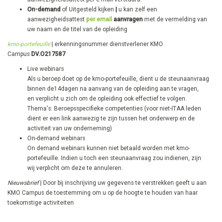
On-demand
of Uitgesteld kijken
|
u kan zelf een
aanwezigheidsattest
per email
aanvragen
met de vermelding van
uw naam en de titel van de opleiding
kmo-portefeuille
| erkenningsnummer dienstverlener KMO
Campus
DV.O217587
Live webinars
Als u beroep doet op de kmo-portefeuille, dient u de steunaanvraag
binnen de14dagen na aanvang van de opleiding aan te vragen,
en verplicht u zich om de opleiding ook effectief te volgen.
Thema's: Beroepsspecifieke competenties ​(voor niet-ITAA leden
dient er een link aanwezig te zijn tussen het onderwerp en de
activiteit van uw onderneming)
On-demand webinars
On demand webinars kunnen niet betaald worden met kmo-
portefeuille. Indien u toch een steunaanvraag zou indienen, zijn
wij verplicht om deze te annuleren.
Nieuwsbrief
| Door bij inschrijving uw gegevens te verstrekken geeft u aan
KMO Campus de toestemming om u op de hoogte te houden van haar
toekomstige activiteiten