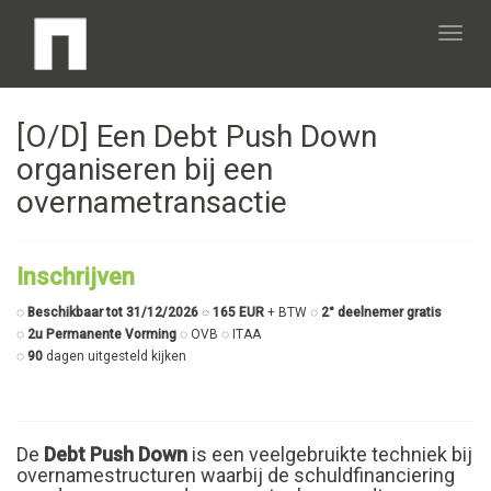
Toggl
[O/D] Een Debt Push Down
navig
organiseren bij een
overnametransactie
Inschrijven
◌
Beschikbaar tot 31/12/2026 ◌ 165 EUR
+ BTW ◌
2° deelnemer gratis
◌
2u Permanente Vorming
◌ OVB ◌ ITAA
◌
90
dagen uitgesteld kijken
De
Debt Push Down
is een veelgebruikte techniek bij
overnamestructuren waarbij de schuldfinanciering