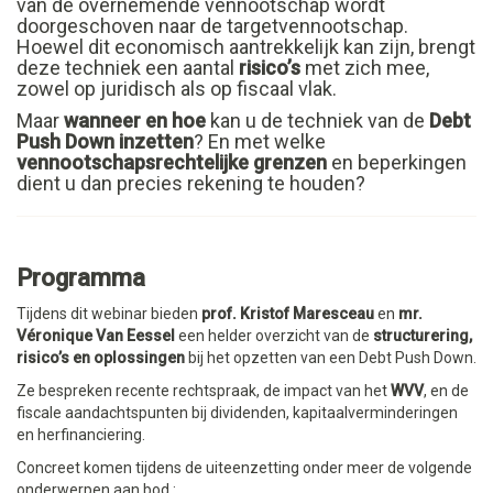
van de overnemende vennootschap wordt
doorgeschoven naar de targetvennootschap.
Hoewel dit economisch aantrekkelijk kan zijn, brengt
deze techniek een aantal
risico’s
met zich mee,
zowel op juridisch als op fiscaal vlak.
Maar
wanneer en hoe
kan u de techniek van de
Debt
Push Down inzetten
? En met welke
vennootschapsrechtelijke grenzen
en beperkingen
dient u dan precies rekening te houden?
Programma
Tijdens dit webinar bieden
prof. Kristof Maresceau
en
mr.
Véronique Van Eessel
een helder overzicht van de
structurering,
risico’s en oplossingen
bij het opzetten van een Debt Push Down.
Ze bespreken recente rechtspraak, de impact van het
WVV
, en de
fiscale aandachtspunten bij dividenden, kapitaalverminderingen
en herfinanciering.
Concreet komen tijdens de uiteenzetting onder meer de volgende
onderwerpen aan bod :