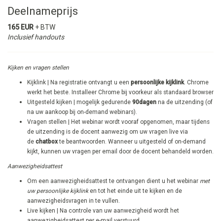
Deelnameprijs
165 EUR
+ BTW
Inclusief handouts
Kijken en vragen stellen
Kijklink | Na registratie ontvangt u een
persoonlijke kijklink
. Chrome
werkt het beste. Installeer Chrome bij voorkeur als standaard browser
Uitgesteld kijken | mogelijk gedurende
90dagen
na de uitzending (of
na uw aankoop bij on-demand webinars).
​Vragen stellen | Het webinar wordt vooraf opgenomen, maar tijdens
de uitzending is de docent aanwezig om uw vragen live via
de
chatbox
te beantwoorden. Wanneer u uitgesteld of on-demand
kijkt, kunnen uw vragen per email door de docent behandeld worden.
Aanwezigheidsattest
Om een aanwezigheidsattest te ontvangen dient u het webinar
met
uw persoonlijke kijklink
en tot het einde uit te kijken en de
aanwezigheidsvragen in te vullen.
Live kijken | Na controle van uw aanwezigheid wordt het
aanwezigheidsattest per e-mail verstuurd.