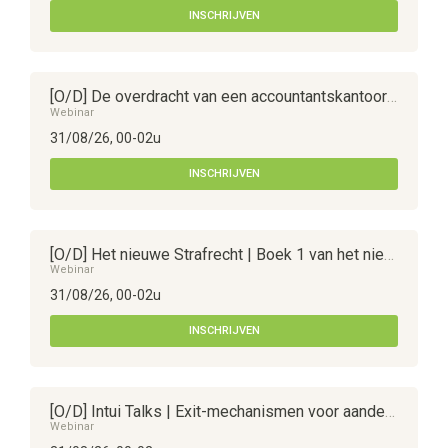
INSCHRIJVEN
[O/D] De overdracht van een accountantskantoor | juridische aspecten
Webinar
31/08/26, 00-02u
INSCHRIJVEN
[O/D] Het nieuwe Strafrecht | Boek 1 van het nieuw Strafwetboek : krachtlijnen rond het misdrijf
Webinar
31/08/26, 00-02u
INSCHRIJVEN
[O/D] Intui Talks | Exit-mechanismen voor aandeelhouders : verkoopoptie, inkoop eigen aandelen en uittreding
Webinar