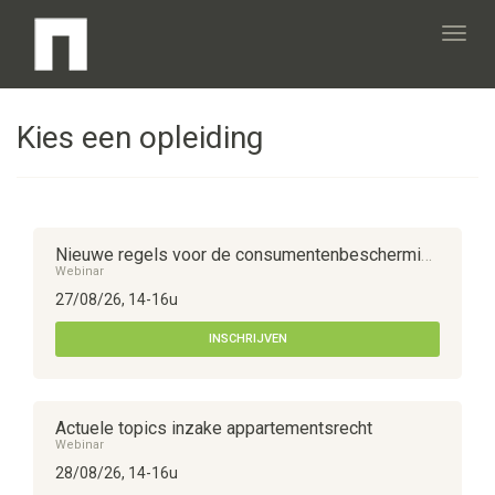
Toggl
Kies een opleiding
navig
Nieuwe regels voor de consumentenbescherming : Invoering Boek 7 en Boek 9 Burgerlijk Wetboek en Boek XIV WER
Webinar
27/08/26, 14-16u
INSCHRIJVEN
Actuele topics inzake appartementsrecht
Webinar
28/08/26, 14-16u