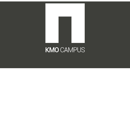
Privacy Policy
Gegevensverwerkingsbeleid
Cookie Policy
Algemene Voorwaarden
KMO Campus
Eenbeekstraat 53b
9070 Destelbergen
BTW BE 0650.715.095