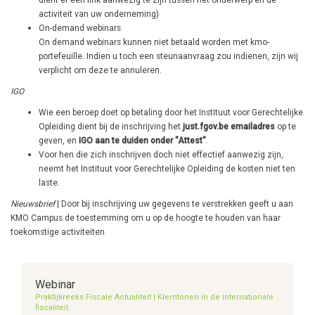
dient er een link aanwezig te zijn tussen het onderwerp en de
activiteit van uw onderneming)
On-demand webinars
On demand webinars kunnen niet betaald worden met kmo-
portefeuille. Indien u toch een steunaanvraag zou indienen, zijn wij
verplicht om deze te annuleren.
IGO
Wie een beroep doet op betaling door het Instituut voor Gerechtelijke
Opleiding dient bij de inschrijving het
just.fgov.be emailadres
op te
geven, en
IGO aan te duiden onder "Attest"
.
Voor hen die zich inschrijven doch niet effectief aanwezig zijn,
neemt het Instituut voor Gerechtelijke Opleiding de kosten niet ten
laste.
Nieuwsbrief
| Door bij inschrijving uw gegevens te verstrekken geeft u aan
KMO Campus de toestemming om u op de hoogte te houden van haar
toekomstige activiteiten
Webinar
Praktijkreeks Fiscale Actualiteit | Klemtonen in de internationale
fiscaliteit