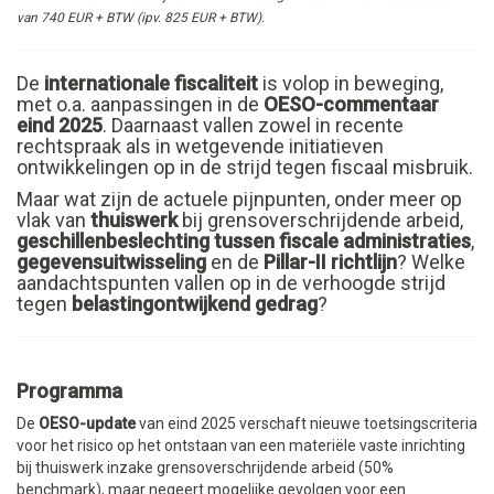
van 740 EUR + BTW (ipv. 825 EUR + BTW).
De
internationale fiscaliteit
is volop in beweging,
met o.a. aanpassingen in de
OESO-commentaar
eind 2025
. Daarnaast vallen zowel in recente
rechtspraak als in wetgevende initiatieven
ontwikkelingen op in de strijd tegen fiscaal misbruik.
Maar wat zijn de actuele pijnpunten, onder meer op
vlak van
thuiswerk
bij grensoverschrijdende arbeid,
geschillenbeslechting tussen fiscale administraties
,
gegevensuitwisseling
en de
Pillar-II richtlijn
? Welke
aandachtspunten vallen op in de verhoogde strijd
tegen
belastingontwijkend gedrag
?
Programma
De
OESO-update
van eind 2025 verschaft nieuwe toetsingscriteria
voor het risico op het ontstaan van een materiële vaste inrichting
bij thuiswerk inzake grensoverschrijdende arbeid (50%
benchmark), maar negeert mogelijke gevolgen voor een