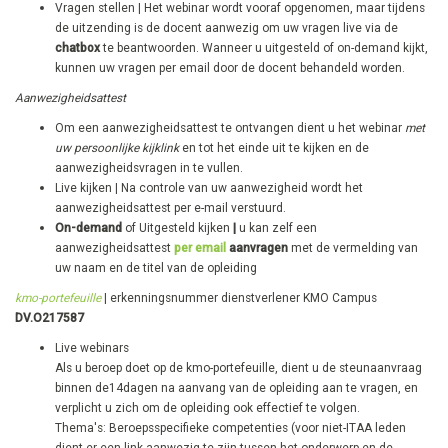
​Vragen stellen | Het webinar wordt vooraf opgenomen, maar tijdens
de uitzending is de docent aanwezig om uw vragen live via de
chatbox
te beantwoorden. Wanneer u uitgesteld of on-demand kijkt,
kunnen uw vragen per email door de docent behandeld worden.
Aanwezigheidsattest
Om een aanwezigheidsattest te ontvangen dient u het webinar
met
uw persoonlijke kijklink
en tot het einde uit te kijken en de
aanwezigheidsvragen in te vullen.
Live kijken | Na controle van uw aanwezigheid wordt het
aanwezigheidsattest per e-mail verstuurd.
On-demand
of Uitgesteld kijken
|
u kan zelf een
aanwezigheidsattest
per email
aanvragen
met de vermelding van
uw naam en de titel van de opleiding
kmo-portefeuille
| erkenningsnummer dienstverlener KMO Campus
DV.O217587
Live webinars
Als u beroep doet op de kmo-portefeuille, dient u de steunaanvraag
binnen de14dagen na aanvang van de opleiding aan te vragen, en
verplicht u zich om de opleiding ook effectief te volgen.
Thema's: Beroepsspecifieke competenties ​(voor niet-ITAA leden