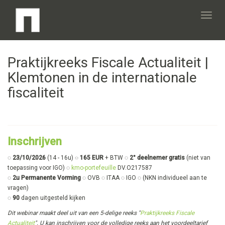
Toggl
Praktijkreeks Fiscale Actualiteit |
navig
Klemtonen in de internationale
fiscaliteit
Inschrijven
◌
23/10/2026
(14 - 16u)
◌ 165 EUR
+ BTW ◌
2° deelnemer gratis
(niet van
toepassing voor IGO) ◌
kmo-portefeuille
DV.O217587
◌
2u Permanente Vorming
◌ OVB ◌ ITAA ◌ IGO
◌ (NKN individueel aan te
vragen)
◌
90
dagen uitgesteld kijken
Dit webinar maakt deel uit van een 5-delige reeks "
Praktijkreeks Fiscale
Actualiteit
". U kan inschrijven voor de volledige reeks aan het voordeeltarief