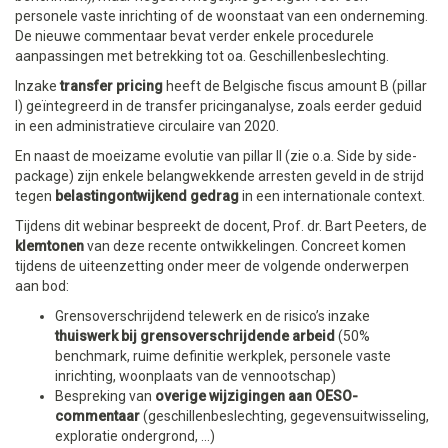
personele vaste inrichting of de woonstaat van een onderneming.
De nieuwe commentaar bevat verder enkele procedurele
aanpassingen met betrekking tot oa. Geschillenbeslechting.
Inzake
transfer pricing
heeft de Belgische fiscus amount B (pillar
I) geïntegreerd in de transfer pricinganalyse, zoals eerder geduid
in een administratieve circulaire van 2020.
En naast de moeizame evolutie van pillar II (zie o.a. Side by side-
package) zijn enkele belangwekkende arresten geveld in de strijd
tegen
belastingontwijkend gedrag
in een internationale context.
Tijdens dit webinar bespreekt de docent, Prof. dr. Bart Peeters, de
klemtonen
van deze recente ontwikkelingen. Concreet komen
tijdens de uiteenzetting onder meer de volgende onderwerpen
aan bod:
Grensoverschrijdend telewerk en de risico’s inzake
thuiswerk bij grensoverschrijdende arbeid
(50%
benchmark, ruime definitie werkplek, personele vaste
inrichting, woonplaats van de vennootschap)
Bespreking van
overige wijzigingen aan OESO-
commentaar
(geschillenbeslechting, gegevensuitwisseling,
exploratie ondergrond, ...)