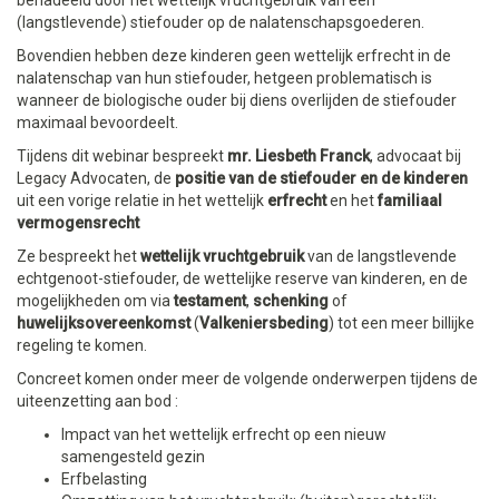
benadeeld door het wettelijk vruchtgebruik van een
(langstlevende) stiefouder op de nalatenschapsgoederen.
Bovendien hebben deze kinderen geen wettelijk erfrecht in de
nalatenschap van hun stiefouder, hetgeen problematisch is
wanneer de biologische ouder bij diens overlijden de stiefouder
maximaal bevoordeelt.
Tijdens dit webinar bespreekt
mr. Liesbeth Franck
, advocaat bij
Legacy Advocaten, de
positie van de stiefouder en de kinderen
uit een vorige relatie in het wettelijk
erfrecht
en het
familiaal
vermogensrecht
Ze bespreekt het
wettelijk vruchtgebruik
van de langstlevende
echtgenoot-stiefouder, de wettelijke reserve van kinderen, en de
mogelijkheden om via
testament
,
schenking
of
huwelijksovereenkomst
(
Valkeniersbeding
) tot een meer billijke
regeling te komen.
Concreet komen onder meer de volgende onderwerpen tijdens de
uiteenzetting aan bod :
Impact van het wettelijk erfrecht op een nieuw
samengesteld gezin
Erfbelasting