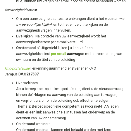
kijkt, kunnen uw vragen per email door de docent behandeld worden.
Aanwezigheidsattest
Om een aanwezigheidsattest te ontvangen dient u het webinar
met
uw persoonlijke kijklink
en tot het einde uit te kijken en de
aanwezigheidsvragen in te vullen.
Live kijken | Na controle van uw aanwezigheid wordt het
aanwezigheidsattest per e-mail verstuurd.
On-demand
of Uitgesteld kijken
|
u kan zelf een
aanwezigheidsattest
per email
aanvragen
met de vermelding van
uw naam en de titel van de opleiding
kmo-portefeuille
| erkenningsnummer dienstverlener KMO
Campus
DV.O217587
Live webinars
Als u beroep doet op de kmo-portefeuille, dient u de steunaanvraag
binnen de14dagen na aanvang van de opleiding aan te vragen,
en verplicht u zich om de opleiding ook effectief te volgen.
Thema's: Beroepsspecifieke competenties ​(voor niet-ITAA leden
dient er een link aanwezig te zijn tussen het onderwerp en de
activiteit van uw onderneming)
On-demand webinars
On demand webinars kunnen niet betaald worden met kmo-