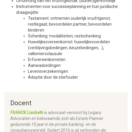
Omzetting van het vruchtgebruik: (buiten)gerechtelijk
Instrumenten voor successieplanning en hun juridische
draagwijdte
Testament: ontnemen ouderlijk vruchtgenot,
restlegaat, bevoordelen partner, bevoordelen
kinderen
Schenking: modaliteiten, restschenking
Huwelijksovereenkomst: huwelijksvoordelen
(verblijvingsbedingen, keuzebedingen, ..),
valkeniersclausule
Erfovereenkomsten
Aanwasbedingen
Levensverzekeringen
Adoptie door de stiefouder
Docent
FRANCK Liesbeth
is advocaat-vennoot bij Legacy
Advocaten en bekwaamde zich als Estate Planner
gedurende 10 jaar in de private banking- en de
consultancywereld. Sedert 2016 is zij verbonden als