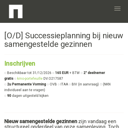
Toggl
[O/D] Successieplanning bij nieuw
navig
samengestelde gezinnen
Inschrijven
◌ Beschikbaar tot 31/12/2026
◌ 165 EUR
+ BTW ◌
2° deelnemer
gratis
◌
kmo-portefeuille
DV.O217587
◌
◌
2u Permanente Vorming
◌ OVB ◌ ITAA ◌ BIV (in aanvraag)
(NKN
individueel aan te vragen)
◌
90
dagen uitgesteld kijken
Nieuw samengestelde gezinnen
zijn vandaag een
structureel onderdeel van onze samenleving. Toch