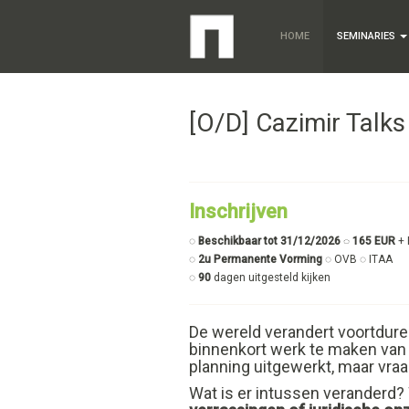
HOME
SEMINARIES
[O/D] Cazimir Talks
Inschrijven
◌
Beschikbaar tot 31/12/2026
◌ 165 EUR
+
◌
2u Permanente Vorming
◌ OVB ◌ ITAA
◌
90
dagen uitgesteld kijken
De wereld verandert voortdur
binnenkort werk te maken van
planning uitgewerkt, maar vraa
Wat is er intussen veranderd