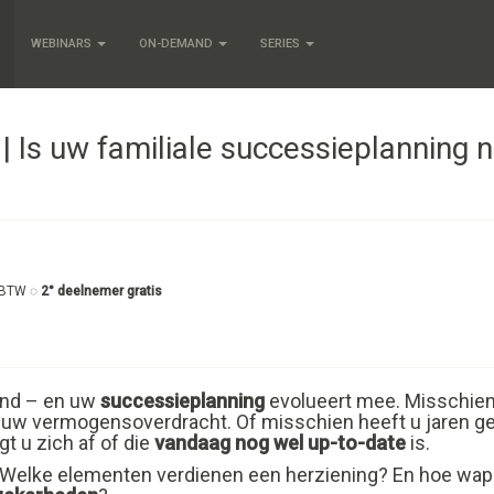
WEBINARS
ON-DEMAND
SERIES
 | Is uw familiale successieplanning 
 BTW ◌
2° deelnemer gratis
end – en uw
successieplanning
evolueert mee. Misschien
 uw vermogensoverdracht. Of misschien heeft u jaren ge
gt u zich af of die
vandaag nog wel up-to-date
is.
? Welke elementen verdienen een herziening? En hoe wap