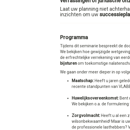
verrassingen of juridische o
Laat uw planning niet achterhaa
inzichten om uw
successiepla
Programma
Tijdens dit seminarie bespreekt de d
We bekijken hoe gewijzigde wetgeving e
de erfrechtelijke verrekening van eer
bijsturen
om toekomstige nalatenscha
We gaan onder meer dieper in op volg
Maatschap:
Heeft u jaren gelede
recente standpunten van VLABEL
Huwelijksovereenkomst:
Bent 
We bekijken o.a. de formulering
Zorgvolmacht:
Heeft u al een 
wilsonbekwaamheid! Maar is uw
de professionele lasthebbers? 