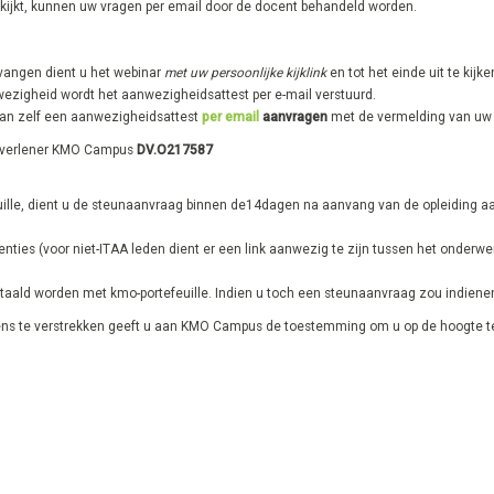
kijkt, kunnen uw vragen per email door de docent behandeld worden.
vangen dient u het webinar
met uw persoonlijke kijklink
en tot het einde uit te kij
nwezigheid wordt het aanwezigheidsattest per e-mail verstuurd.
an zelf een aanwezigheidsattest
per email
aanvragen
met de vermelding van uw 
tverlener KMO Campus
DV.O217587
uille, dient u de steunaanvraag binnen de14dagen na aanvang van de opleiding aa
ties ​(voor niet-ITAA leden dient er een link aanwezig te zijn tussen het onderwe
ald worden met kmo-portefeuille. Indien u toch een steunaanvraag zou indienen, 
evens te verstrekken geeft u aan KMO Campus de toestemming om u op de hoogte t