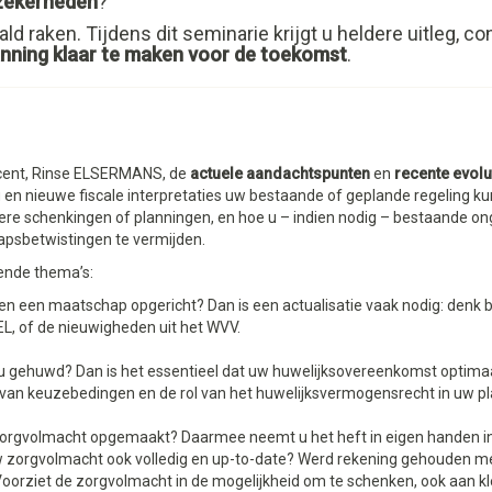
nzekerheden
?
ld raken. Tijdens dit seminarie krijgt u heldere uitleg, 
nning klaar te maken voor de toekomst
.
ocent, Rinse ELSERMANS, de
actuele aandachtspunten
en
recente evolu
n nieuwe fiscale interpretaties uw bestaande of geplande regeling kunne
dere schenkingen of planningen, en hoe u – indien nodig – bestaande o
psbetwistingen te vermijden.
ende thema’s:
n een maatschap opgericht? Dan is een actualisatie vaak nodig: denk bij
, of de nieuwigheden uit het WVV.
u gehuwd? Dan is het essentieel dat uw huwelijksovereenkomst optima
 van keuzebedingen en de rol van het huwelijksvermogensrecht in uw pl
zorgvolmacht opgemaakt? Daarmee neemt u het heft in eigen handen i
 zorgvolmacht ook volledig en up-to-date? Werd rekening gehouden me
Voorziet de zorgvolmacht in de mogelijkheid om te schenken, ook aan k