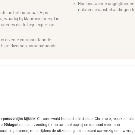
Hoe bestaande ongelijkheden
nalatenschapsbetwistingen t
er in het notariaat. Hij is
 waarbij hij klaarheid brengt in
teries die tot zijn expertise
g in diverse vooraanstaande
nt hij in diverse vooraanstaande
en
persoonlijke kijklink
. Chrome werkt het beste. Installeer Chrome bij voorkeur al
nde
90dagen
na de uitzending (of na uw aankoop bij on-demand webinars).
 vooraf opgenomen, maar tijdens de uitzending is de docent aanwezig om uw vrage