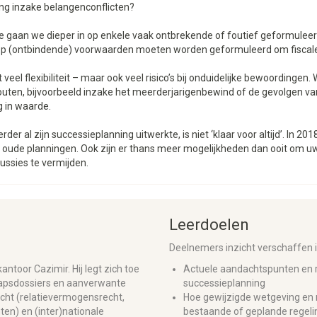
ng inzake belangenconflicten?
ie gaan we dieper in op enkele vaak ontbrekende of foutief geformulee
op (ontbindende) voorwaarden moeten worden geformuleerd om fiscale 
veel flexibiliteit – maar ook veel risico’s bij onduidelijke bewoordinge
uten, bijvoorbeeld inzake het meerderjarigenbewind of de gevolgen v
g in waarde.
der al zijn successieplanning uitwerkte, is niet ‘klaar voor altijd’. In 2
ude planningen. Ook zijn er thans meer mogelijkheden dan ooit om uw
ssies te vermijden.
Leerdoelen
Deelnemers inzicht verschaffen 
antoor Cazimir. Hij legt zich toe
Actuele aandachtspunten en r
apsdossiers en aanverwante
successieplanning
cht (relatievermogensrecht,
Hoe gewijzigde wetgeving en n
en) en (inter)nationale
bestaande of geplande regel