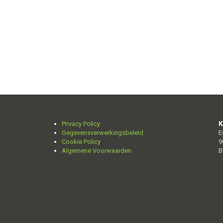
Privacy Policy
K
Gegevensverwerkingsbeleid
E
Cookie Policy
9
Algemene Voorwaarden
B