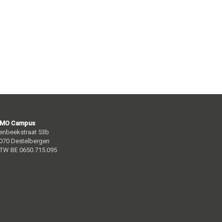
MO Campus
enbeekstraat 53b
070 Destelbergen
TW BE 0650.715.095