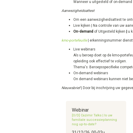
Wanneer u uitgesteld of on-demand 
Aanwezigheidsattest
Om een aanwezigheidsattest te ont
Live kijken | Na controle van uw aa
On-demand
of Uitgesteld kijken
|
u k
kmo-portefeuille
| erkenningsnummer diens
Live webinars
Als u beroep doet op de kmo-portefe
opleiding ook effectief te volgen.
Thema's: Beroepsspecifieke competen
On-demand webinars
On demand webinars kunnen niet beta
Nieuwsbrief
| Door bij inschrijving uw geg
Webinar
[O/D] Cazimir Talks | Is uw
familiale successieplanning
nog up-to-date?
31/12/26, 00-02u