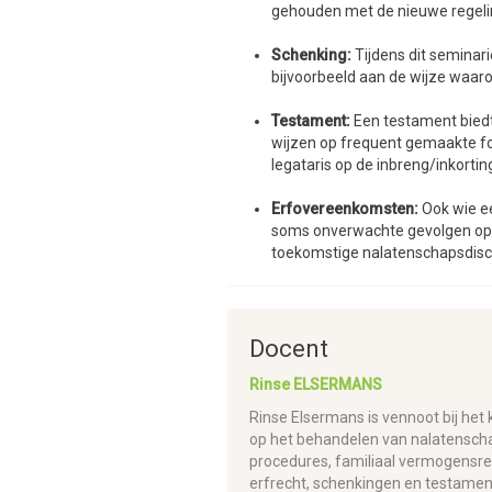
gehouden met de nieuwe regeli
Schenking:
Tijdens dit seminar
bijvoorbeeld aan de wijze waar
Testament:
Een testament biedt 
wijzen op frequent gemaakte fo
legataris op de inbreng/inkortin
Erfovereenkomsten:
Ook wie eer
soms onverwachte gevolgen op o
toekomstige nalatenschapsdiscu
Docent
Rinse ELSERMANS
Rinse Elsermans is vennoot bij het k
op het behandelen van nalatensch
procedures, familiaal vermogensre
erfrecht, schenkingen en testament