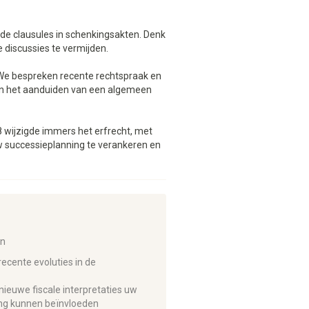
rde clausules in schenkingsakten. Denk
discussies te vermijden.
n. We bespreken recente rechtspraak en
an het aanduiden van een algemeen
018 wijzigde immers het erfrecht, met
 successieplanning te verankeren en
in
ecente evoluties in de
ieuwe fiscale interpretaties uw
ing kunnen beïnvloeden