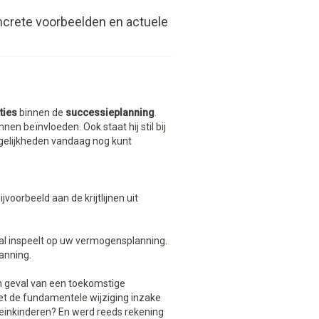
concrete voorbeelden en actuele
ties
binnen de
successieplanning
.
n beïnvloeden. Ook staat hij stil bij
ngelijkheden vandaag nog kunt
voorbeeld aan de krijtlijnen uit
al inspeelt op uw vermogensplanning.
anning.
n geval van een toekomstige
t de fundamentele wijziging inzake
leinkinderen? En werd reeds rekening