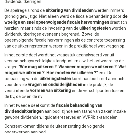
dividenduitkeringen.
De spelregels rond de
uitkering van dividenden
werden immers
grondig gewijzigd. Niet alleen werd de fiscale behandeling door
de
woelige en snel opeenvolgende
fiscale hervormingen
drastisch
herzien, maar sinds de invoering van de
uitkeringstesten
worden
dividenduitkeringen eveneens begrensd. Zowel de
opeenvolgende fiscale hervormingen als de concrete toepassing
van de uitkeringstesten werpen in de praktijk heel wat vragen op.
In het eerste deel wordt het vraagstuk geanalyseerd vanuit
vennootschapsrechtelijke standpunt, m.a.w. het antwoord op de
vragen “
Wie mag uitkeren ? Wanneer mogen we uitkeren ? Wat
mogen we uitkeren ? Hoe moeten we uitkeren ?”
enz. De
toepassing van de
uitkeringstesten
komt aan bod, met aandacht
voor de vele
vragen en onduidelijkheden
in de praktijk, de
verschillende
vormen van uitkering
en de verschilpunten tussen
de bv, de cv en de nv.
In het tweede deel komt de
fiscale behandeling van
dividenduitkeringen
aan bod, zijnde een stand van zaken inzake
gewone dividenden, liquidatiereserves en VVPRbis-aandelen.
Concreet komen tijdens de uiteenzetting de volgende
onderwerpen aan bod