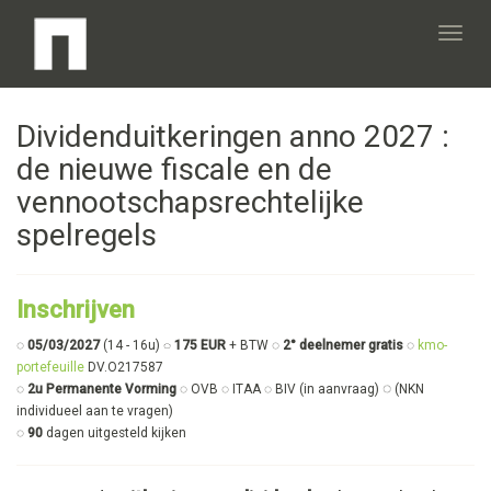
Toggl
Dividenduitkeringen anno 2027 :
navig
de nieuwe fiscale en de
vennootschapsrechtelijke
spelregels
Inschrijven
◌
05/03/2027
(14 - 16u)
◌ 175 EUR
+ BTW ◌
2° deelnemer gratis
◌
kmo-
portefeuille
DV.O217587
◌
◌
2u Permanente Vorming
◌ OVB ◌ ITAA ◌ BIV (in aanvraag)
(NKN
individueel aan te vragen)
◌
90
dagen uitgesteld kijken