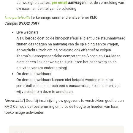
aanwezigheidsattest
per email
aanvragen
met de vermelding van
uw naam en de titel van de opleiding
kmo-portefeuille
| erkenningsnummer dienstverlener KMO
Campus
DV.O217587
Live webinars
Als u beroep doet op de kmo-portefeuille, dient u de steunaanvraag
binnen de14dagen na aanvang van de opleiding aan te vragen,
en verplicht u zich om de opleiding ook effectief te volgen.
Thema's: Beroepsspecifieke competenties ​(voor niet-ITAA leden
dient er een link aanwezig te zijn tussen het onderwerp en de
activiteit van uw onderneming)
On-demand webinars
On demand webinars kunnen niet betaald worden met kmo-
portefeuille. Indien u toch een steunaanvraag zou indienen, zijn
wij verplicht om deze te annuleren.
Nieuwsbrief
| Door bij inschrijving uw gegevens te verstrekken geeft u aan
KMO Campus de toestemming om u op de hoogte te houden van haar
toekomstige activiteiten