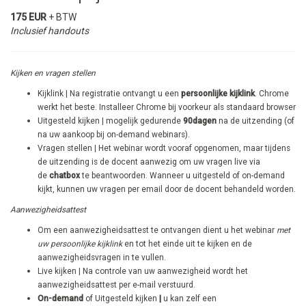
175 EUR
+ BTW
Inclusief handouts
Kijken en vragen stellen
Kijklink | Na registratie ontvangt u een
persoonlijke kijklink
. Chrome
werkt het beste. Installeer Chrome bij voorkeur als standaard browser
Uitgesteld kijken | mogelijk gedurende
90dagen
na de uitzending (of
na uw aankoop bij on-demand webinars).
​Vragen stellen | Het webinar wordt vooraf opgenomen, maar tijdens
de uitzending is de docent aanwezig om uw vragen live via
de
chatbox
te beantwoorden. Wanneer u uitgesteld of on-demand
kijkt, kunnen uw vragen per email door de docent behandeld worden.
Aanwezigheidsattest
Om een aanwezigheidsattest te ontvangen dient u het webinar
met
uw persoonlijke kijklink
en tot het einde uit te kijken en de
aanwezigheidsvragen in te vullen.
Live kijken | Na controle van uw aanwezigheid wordt het
aanwezigheidsattest per e-mail verstuurd.
On-demand
of Uitgesteld kijken
|
u kan zelf een