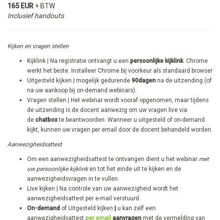
165 EUR
+ BTW
Inclusief handouts
Kijken en vragen stellen
Kijklink | Na registratie ontvangt u een
persoonlijke kijklink
. Chrome
werkt het beste. Installeer Chrome bij voorkeur als standaard browser
Uitgesteld kijken | mogelijk gedurende
90dagen
na de uitzending (of
na uw aankoop bij on-demand webinars).
​Vragen stellen | Het webinar wordt vooraf opgenomen, maar tijdens
de uitzending is de docent aanwezig om uw vragen live via
de
chatbox
te beantwoorden. Wanneer u uitgesteld of on-demand
kijkt, kunnen uw vragen per email door de docent behandeld worden.
Aanwezigheidsattest
Om een aanwezigheidsattest te ontvangen dient u het webinar
met
uw persoonlijke kijklink
en tot het einde uit te kijken en de
aanwezigheidsvragen in te vullen.
Live kijken | Na controle van uw aanwezigheid wordt het
aanwezigheidsattest per e-mail verstuurd.
On-demand
of Uitgesteld kijken
|
u kan zelf een
aanwezigheidsattest
per email
aanvragen
met de vermelding van