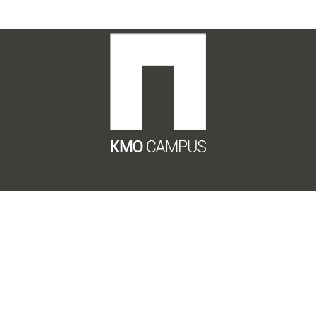
Privacy Policy
Gegevensverwerkingsbeleid
Cookie Policy
Algemene Voorwaarden
KMO Campus
Eenbeekstraat 53b
9070 Destelbergen