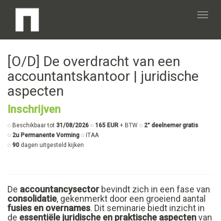
Toggl
[O/D] De overdracht van een
navig
accountantskantoor | juridische
aspecten
Inschrijven
◌ Beschikbaar tot
31/08/2026
◌ 165 EUR
+ BTW ◌
2° deelnemer gratis
◌
2u Permanente Vorming
◌ ITAA
◌
90
dagen uitgesteld kijken
De
accountancysector
bevindt zich in een fase van
consolidatie
, gekenmerkt door een groeiend aantal
fusies en overnames
. Dit seminarie biedt inzicht in
de
essentiële juridische en praktische aspecten
van