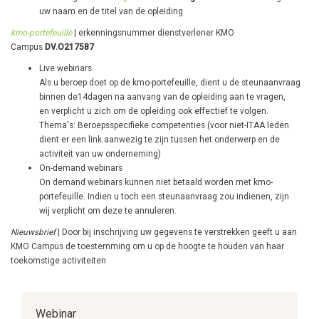
uw naam en de titel van de opleiding
kmo-portefeuille
| erkenningsnummer dienstverlener KMO
Campus
DV.O217587
Live webinars
Als u beroep doet op de kmo-portefeuille, dient u de steunaanvraag
binnen de14dagen na aanvang van de opleiding aan te vragen,
en verplicht u zich om de opleiding ook effectief te volgen.
Thema's: Beroepsspecifieke competenties ​(voor niet-ITAA leden
dient er een link aanwezig te zijn tussen het onderwerp en de
activiteit van uw onderneming)
On-demand webinars
On demand webinars kunnen niet betaald worden met kmo-
portefeuille. Indien u toch een steunaanvraag zou indienen, zijn
wij verplicht om deze te annuleren.
Nieuwsbrief
| Door bij inschrijving uw gegevens te verstrekken geeft u aan
KMO Campus de toestemming om u op de hoogte te houden van haar
toekomstige activiteiten
Webinar